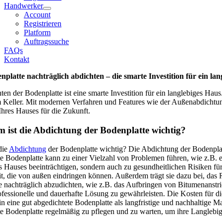
Handwerker
Account
Registrieren
Platform
Auftragssuche
FAQs
Kontakt
nplatte nachträglich abdichten – die smarte Investition für ein la
en der Bodenplatte ist eine smarte Investition für ein langlebiges Ha
Keller. Mit modernen Verfahren und Features wie der Außenabdichtung 
Ihres Hauses für die Zukunft.
 ist die Abdichtung der Bodenplatte wichtig?
ie 
Abdichtung
 der Bodenplatte wichtig? Die Abdichtung der Bodenplat
e Bodenplatte kann zu einer Vielzahl von Problemen führen, wie z.B. 
es Hauses beeinträchtigen, sondern auch zu gesundheitlichen Risiken f
it, die von außen eindringen können. Außerdem trägt sie dazu bei, das
 nachträglich abzudichten, wie z.B. das Aufbringen von Bitumenanstric
fessionelle und dauerhafte Lösung zu gewährleisten. Die Kosten für di
 in eine gut abgedichtete Bodenplatte als langfristige und nachhaltige
e Bodenplatte regelmäßig zu pflegen und zu warten, um ihre Langlebigk