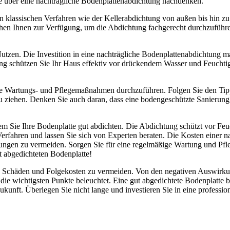
Sie über eine nachträgliche Bodenplattenabdichtung nachdenken.
on klassischen Verfahren wie der Kellerabdichtung von außen bis hin z
hen Ihnen zur Verfügung, um die Abdichtung fachgerecht durchzuführen
tzen. Die Investition in eine nachträgliche Bodenplattenabdichtung ma
ung schützen Sie Ihr Haus effektiv vor drückendem Wasser und Feuchtigke
mäßige Wartungs- und Pflegemaßnahmen durchzuführen. Folgen Sie den T
 ziehen. Denken Sie auch daran, dass eine bodengeschützte Sanierun
ndem Sie Ihre Bodenplatte gut abdichten. Die Abdichtung schützt vor F
 Verfahren und lassen Sie sich von Experten beraten. Die Kosten einer
nierungen zu vermeiden. Sorgen Sie für eine regelmäßige Wartung und P
ut abgedichteten Bodenplatte!
ge Schäden und Folgekosten zu vermeiden. Von den negativen Auswirku
e wichtigsten Punkte beleuchtet. Eine gut abgedichtete Bodenplatte bed
ukunft. Überlegen Sie nicht lange und investieren Sie in eine professio