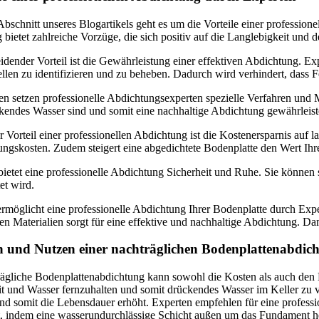
Abschnitt unseres Blogartikels geht es um die Vorteile einer professi
bietet zahlreiche Vorzüge, die sich positiv auf die Langlebigkeit und
idender Vorteil ist die Gewährleistung einer effektiven Abdichtung. E
len zu identifizieren und zu beheben. Dadurch wird verhindert, dass F
n setzen professionelle Abdichtungsexperten spezielle Verfahren und Ma
endes Wasser sind und somit eine nachhaltige Abdichtung gewährleiste
r Vorteil einer professionellen Abdichtung ist die Kostenersparnis a
ngskosten. Zudem steigert eine abgedichtete Bodenplatte den Wert Ihrer
bietet eine professionelle Abdichtung Sicherheit und Ruhe. Sie können s
et wird.
rmöglicht eine professionelle Abdichtung Ihrer Bodenplatte durch Exper
n Materialien sorgt für eine effektive und nachhaltige Abdichtung. Dam
n und Nutzen einer nachträglichen Bodenplattenabdic
ägliche Bodenplattenabdichtung kann sowohl die Kosten als auch den Nu
it und Wasser fernzuhalten und somit drückendes Wasser im Keller zu v
nd somit die Lebensdauer erhöht. Experten empfehlen für eine profess
t, indem eine wasserundurchlässige Schicht außen um das Fundament he