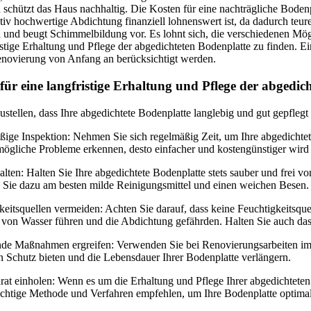
schützt das Haus nachhaltig. Die Kosten für eine nachträgliche Bodenpl
ativ hochwertige Abdichtung finanziell lohnenswert ist, da dadurch te
und beugt Schimmelbildung vor. Es lohnt sich, die verschiedenen Mögl
istige Erhaltung und Pflege der abgedichteten Bodenplatte zu finden. Ein
enovierung von Anfang an berücksichtigt werden.
 für eine langfristige Erhaltung und Pflege der abgedic
stellen, dass Ihre abgedichtete Bodenplatte langlebig und gut gepflegt 
ige Inspektion: Nehmen Sie sich regelmäßig Zeit, um Ihre abgedichtete
mögliche Probleme erkennen, desto einfacher und kostengünstiger wird 
alten: Halten Sie Ihre abgedichtete Bodenplatte stets sauber und fre
Sie dazu am besten milde Reinigungsmittel und einen weichen Besen.
keitsquellen vermeiden: Achten Sie darauf, dass keine Feuchtigkeitsqu
 von Wasser führen und die Abdichtung gefährden. Halten Sie auch d
nde Maßnahmen ergreifen: Verwenden Sie bei Renovierungsarbeiten im 
n Schutz bieten und die Lebensdauer Ihrer Bodenplatte verlängern.
rat einholen: Wenn es um die Erhaltung und Pflege Ihrer abgedichteten 
richtige Methode und Verfahren empfehlen, um Ihre Bodenplatte optimal