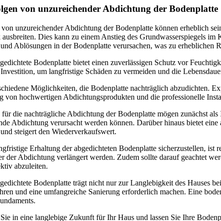
olgen von unzureichender Abdichtung der Bodenplatte
 von unzureichender Abdichtung der Bodenplatte können erheblich sein
ausbreiten. Dies kann zu einem Anstieg des Grundwasserspiegels im 
 und Ablösungen in der Bodenplatte verursachen, was zu erheblichen R
gedichtete Bodenplatte bietet einen zuverlässigen Schutz vor Feuchtig
e Investition, um langfristige Schäden zu vermeiden und die Lebensdaue
rschiedene Möglichkeiten, die Bodenplatte nachträglich abzudichten. E
von hochwertigen Abdichtungsprodukten und die professionelle Instal
für die nachträgliche Abdichtung der Bodenplatte mögen zunächst als I
de Abdichtung verursacht werden können. Darüber hinaus bietet eine ab
 und steigert den Wiederverkaufswert.
gfristige Erhaltung der abgedichteten Bodenplatte sicherzustellen, i
r der Abdichtung verlängert werden. Zudem sollte darauf geachtet wer
ktiv abzuleiten.
gedichtete Bodenplatte trägt nicht nur zur Langlebigkeit des Hauses be
hren und eine umfangreiche Sanierung erforderlich machen. Eine boden
undaments.
 Sie in eine langlebige Zukunft für Ihr Haus und lassen Sie Ihre Boden