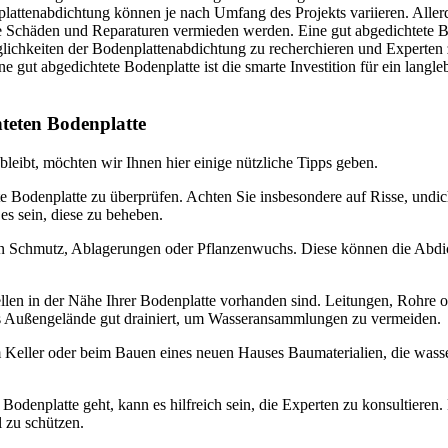
attenabdichtung können je nach Umfang des Projekts variieren. Allerdin
ure Schäden und Reparaturen vermieden werden. Eine gut abgedichtete B
ichkeiten der Bodenplattenabdichtung zu recherchieren und Experten z
e gut abgedichtete Bodenplatte ist die smarte Investition für ein langl
hteten Bodenplatte
bleibt, möchten wir Ihnen hier einige nützliche Tipps geben.
 Bodenplatte zu überprüfen. Achten Sie insbesondere auf Risse, undic
es sein, diese zu beheben.
i von Schmutz, Ablagerungen oder Pflanzenwuchs. Diese können die Abdi
ellen in der Nähe Ihrer Bodenplatte vorhanden sind. Leitungen, Rohre
as Außengelände gut drainiert, um Wasseransammlungen zu vermeiden.
Keller oder beim Bauen eines neuen Hauses Baumaterialien, die wass
Bodenplatte geht, kann es hilfreich sein, die Experten zu konsultieren.
 zu schützen.