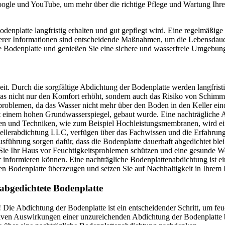
oogle und YouTube, um mehr über die richtige Pflege und Wartung Ihre
Bodenplatte langfristig erhalten und gut gepflegt wird. Eine regelmäßig
erer Informationen sind entscheidende Maßnahmen, um die Lebensdauer
ete Bodenplatte und genießen Sie eine sichere und wasserfreie Umgebun
gkeit. Durch die sorgfältige Abdichtung der Bodenplatte werden langfri
s nicht nur den Komfort erhöht, sondern auch das Risiko von Schimmel
oblemen, da das Wasser nicht mehr über den Boden in den Keller eindri
inem hohen Grundwasserspiegel, gebaut wurde. Eine nachträgliche Abdi
ren und Techniken, wie zum Beispiel Hochleistungsmembranen, wird ein
llerabdichtung LLC, verfügen über das Fachwissen und die Erfahrung,
ührung sorgen dafür, dass die Bodenplatte dauerhaft abgedichtet bleibt
en Sie Ihr Haus vor Feuchtigkeitsproblemen schützen und eine gesund
 informieren können. Eine nachträgliche Bodenplattenabdichtung ist eine
eten Bodenplatte überzeugen und setzen Sie auf Nachhaltigkeit in Ihre
t abgedichtete Bodenplatte
! Die Abdichtung der Bodenplatte ist ein entscheidender Schritt, um feu
tiven Auswirkungen einer unzureichenden Abdichtung der Bodenplatte b