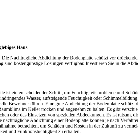
nglebiges Haus
us. Die Nachträgliche Abdichtung der Bodenplatte schützt vor drückende
sind kostengünstige Lösungen verfügbar. Investieren Sie in die Abdich
te ist ein entscheidender Schritt, um Feuchtigkeitsprobleme und Schäd
eindringendes Wasser, aufsteigende Feuchtigkeit oder Schimmelbildung 
ür die Bewohner führen. Eine gute Abdichtung der Bodenplatte schützt
 Raumklima im Keller trocken und angenehm zu halten. Es gibt verschi
hen oder das Einsetzen von speziellen Abdeckungen. Es ist ratsam, die
e nachträgliche Abdichtung einer Bodenplatte können je nach Verfahren
 Maßnahme betrachten, um Schäden und Kosten in der Zukunft zu vermeide
eit und Funktionstüchtigkeit zu erhalten.