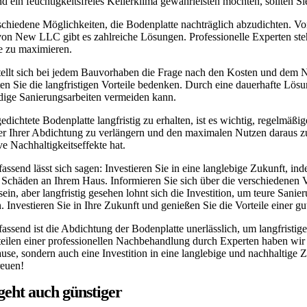
d ein feuchtigkeitsfreies Kellerklima gewährleisten möchten, sollten 
schiedene Möglichkeiten, die Bodenplatte nachträglich abzudichten. V
von New LLC gibt es zahlreiche Lösungen. Professionelle Experten ste
e zu maximieren.
tellt sich bei jedem Bauvorhaben die Frage nach den Kosten und dem Nu
ten Sie die langfristigen Vorteile bedenken. Durch eine dauerhafte Lös
dige Sanierungsarbeiten vermeiden kann.
edichtete Bodenplatte langfristig zu erhalten, ist es wichtig, regel
r Ihrer Abdichtung zu verlängern und den maximalen Nutzen daraus zu
ve Nachhaltigkeitseffekte hat.
send lässt sich sagen: Investieren Sie in eine langlebige Zukunft, i
e Schäden an Ihrem Haus. Informieren Sie sich über die verschiedenen
ein, aber langfristig gesehen lohnt sich die Investition, um teure Sa
 Investieren Sie in Ihre Zukunft und genießen Sie die Vorteile einer g
ssend ist die Abdichtung der Bodenplatte unerlässlich, um langfristi
eilen einer professionellen Nachbehandlung durch Experten haben wir di
se, sondern auch eine Investition in eine langlebige und nachhaltige Z
reuen!
geht auch günstiger