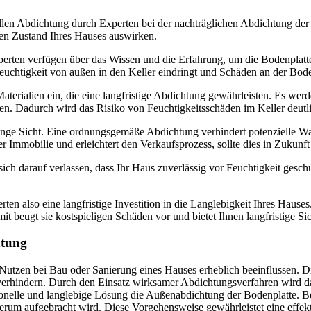
onellen Abdichtung durch Experten bei der nachträglichen Abdichtung de
 den Zustand Ihres Hauses auswirken.
xperten verfügen über das Wissen und die Erfahrung, um die Bodenplatt
euchtigkeit von außen in den Keller eindringt und Schäden an der Bode
terialien ein, die eine langfristige Abdichtung gewährleisten. Es wer
n. Dadurch wird das Risiko von Feuchtigkeitsschäden im Keller deutli
uf lange Sicht. Eine ordnungsgemäße Abdichtung verhindert potenzielle
 Immobilie und erleichtert den Verkaufsprozess, sollte dies in Zukunft 
ich darauf verlassen, dass Ihr Haus zuverlässig vor Feuchtigkeit geschü
ten also eine langfristige Investition in die Langlebigkeit Ihres Hau
it beugt sie kostspieligen Schäden vor und bietet Ihnen langfristige S
htung
tzen bei Bau oder Sanierung eines Hauses erheblich beeinflussen. Die
erhindern. Durch den Einsatz wirksamer Abdichtungsverfahren wird das
ionelle und langlebige Lösung die Außenabdichtung der Bodenplatte. Be
rum aufgebracht wird. Diese Vorgehensweise gewährleistet eine effekt