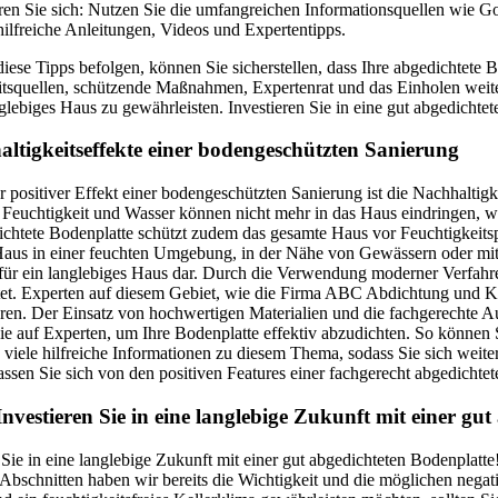
ren Sie sich: Nutzen Sie die umfangreichen Informationsquellen wie G
hilfreiche Anleitungen, Videos und Expertentipps.
iese Tipps befolgen, können Sie sicherstellen, dass Ihre abgedichtete 
itsquellen, schützende Maßnahmen, Expertenrat und das Einholen weit
glebiges Haus zu gewährleisten. Investieren Sie in eine gut abgedicht
altigkeitseffekte einer bodengeschützten Sanierung
r positiver Effekt einer bodengeschützten Sanierung ist die Nachhalti
 Feuchtigkeit und Wasser können nicht mehr in das Haus eindringen, wa
chtete Bodenplatte schützt zudem das gesamte Haus vor Feuchtigkeitspr
aus in einer feuchten Umgebung, in der Nähe von Gewässern oder mit e
n für ein langlebiges Haus dar. Durch die Verwendung moderner Verfah
tet. Experten auf diesem Gebiet, wie die Firma ABC Abdichtung und Ke
en. Der Einsatz von hochwertigen Materialien und die fachgerechte Ausf
Sie auf Experten, um Ihre Bodenplatte effektiv abzudichten. So könn
 viele hilfreiche Informationen zu diesem Thema, sodass Sie sich weiter
assen Sie sich von den positiven Features einer fachgerecht abgedicht
 Investieren Sie in eine langlebige Zukunft mit einer gu
 Sie in eine langlebige Zukunft mit einer gut abgedichteten Bodenplatte
 Abschnitten haben wir bereits die Wichtigkeit und die möglichen nega