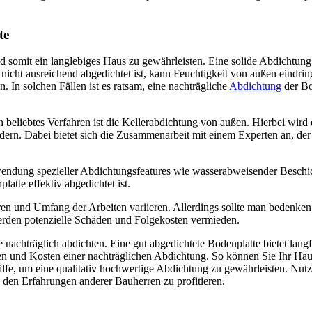
te
 somit ein langlebiges Haus zu gewährleisten. Eine solide Abdichtung is
icht ausreichend abgedichtet ist, kann Feuchtigkeit von außen eindri
In solchen Fällen ist es ratsam, eine nachträgliche 
Abdichtung
 der B
n beliebtes Verfahren ist die Kellerabdichtung von außen. Hierbei wird
dern. Dabei bietet sich die Zusammenarbeit mit einem Experten an, d
Anwendung spezieller Abdichtungsfeatures wie wasserabweisender Besc
latte effektiv abgedichtet ist.
en und Umfang der Arbeiten variieren. Allerdings sollte man bedenken,
werden potenzielle Schäden und Folgekosten vermieden.
 nachträglich abdichten. Eine gut abgedichtete Bodenplatte bietet langf
en und Kosten einer nachträglichen Abdichtung. So können Sie Ihr Hau
e Hilfe, um eine qualitativ hochwertige Abdichtung zu gewährleisten. N
den Erfahrungen anderer Bauherren zu profitieren.