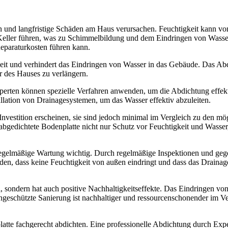
 und langfristige Schäden am Haus verursachen. Feuchtigkeit kann von
Keller führen, was zu Schimmelbildung und dem Eindringen von Wasser
eparaturkosten führen kann.
keit und verhindert das Eindringen von Wasser in das Gebäude. Das Abdi
r des Hauses zu verlängern.
xperten können spezielle Verfahren anwenden, um die Abdichtung effek
lation von Drainagesystemen, um das Wasser effektiv abzuleiten.
nvestition erscheinen, sie sind jedoch minimal im Vergleich zu den mö
gedichtete Bodenplatte nicht nur Schutz vor Feuchtigkeit und Wasser, 
st regelmäßige Wartung wichtig. Durch regelmäßige Inspektionen und ge
den, dass keine Feuchtigkeit von außen eindringt und dass das Draina
i, sondern hat auch positive Nachhaltigkeitseffekte. Das Eindringen vo
geschützte Sanierung ist nachhaltiger und ressourcenschonender im Ve
platte fachgerecht abdichten. Eine professionelle Abdichtung durch Expe