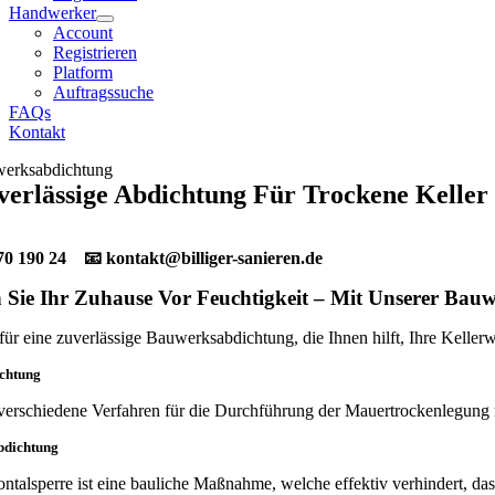
Handwerker
Account
Registrieren
Platform
Auftragssuche
FAQs
Kontakt
erksabdichtung
verlässige Abdichtung Für Trockene Keller
70 190 24 📧
kontakt@billiger-sanieren.de
 Sie Ihr Zuhause Vor Feuchtigkeit – Mit Unserer Bau
für eine zuverlässige Bauwerksabdichtung, die Ihnen hilft, Ihre Kell
ichtung
verschiedene Verfahren für die Durchführung der Mauertrockenlegung mitt
bdichtung
ntalsperre ist eine bauliche Maßnahme, welche effektiv verhindert, das