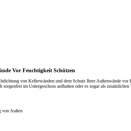
nde Vor Feuchtigkeit Schützen
bdichtung von Kellerwänden und dem Schutz Ihrer Außenwände vor Feu
ch sorgenfrei im Untergeschoss aufhalten oder es sogar als zusätzlich
g von Außen