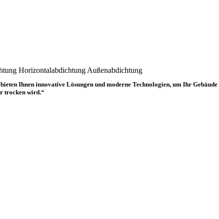
htung
Horizontalabdichtung
Außenabdichtung
bieten Ihnen innovative Lösungen und moderne Technologien, um Ihr Gebäude na
r trocken wird.“